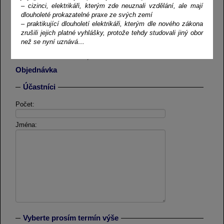
– cizinci, elektrikáři, kterým zde neuznali vzdělání, ale mají
15 dnů (120 hodin)
dlouholeté prokazatelné praxe ze svých zemí
Termíny
– praktikující dlouholetí elektrikáři, kterým dle nového zákona
zrušili jejich platné vyhlášky, protože tehdy studovali jiný obor
Praha
než se nyní uznává…
14. 09. - 23. 10. 2026, 09:00 - 16:00
02. 11. - 11. 12. 2026, 09:00 - 16:00
Objednávka
Účastníci
Počet:
Jména:
Vyberte prosím termín výše