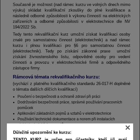
Současně je možnost (nad rámec kurzu ve volných dnech mimo
výuku) skládat kvalifikační zkoušky do plné kvalifikace a
následně odborné způsobilosti k výkonu činností na elektrických
zařízeních a odborné způsobilosti v elektrotechnice dle NV
194/2022 Sb.
Tedy tento rekvalifikační kurz umožní získat kvalifikaci osoby
znalé pro samostatnou činnost (elektrotechnik) a nad rámec
kurzu i plnou kvalifikaci pro §6 pro samostatnou činnost
(elektrotechnik). Tedy po získání zákonné praxe umožní
získání živnostenského listu, odpovědné osoby pro vedení
činnosti a provozu v elektrotechnické firmě a odpovědného
zástupce firmy.
Rámcová témata rekvalifikačního kurzu:
(vychází z platného kvalifikačního standardu 26-017-H doplněné
o témata dalších dílčích kvalifikací)
Poučení o bezpečnosti a ochraně zdraví při práci
Dodržování bezpečnosti práce, správné používání pracovních
pomůcek
Aplikování základních pojmů a vztahů v elektrotechnice
Používání technické dokumentace a norem při instalacích
×
elektrotechnických rozvodů
Volba postupu práce, nářadí, pomůcek a měřidel pro montáž,
Důležité upozornění ke kurzu:
zapojování a opravy instalací
TENTO KURZ je určen pro účastníky, kteří již mají