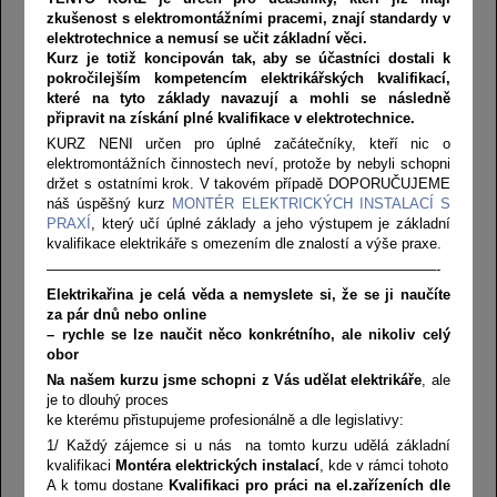
Provádění elektrických instalací, jejich montáže a zapojování
zkušenost s elektromontážními pracemi, znají standardy v
Diagnostikování poruch elektrických instalací
elektrotechnice a nemusí se učit základní věci.
Měření elektrických veličin a jejich parametrů, vyhodnocování
Kurz je totiž koncipován tak, aby se účastníci dostali k
naměřených hodnot
pokročilejším kompetencím elektrikářských kvalifikací,
Odborná témata ke zkoušce z odborné způsobilosti k výkonu
které na tyto základy navazují a mohli se následně
činností v elektrotechnice
připravit na získání plné kvalifikace v elektrotechnice.
Poskytování první pomoci při úrazu elektrickým proudem
KURZ NENI určen pro úplné začátečníky, kteří nic o
Bezpečnost při obsluze, ochrana před úrazem a první pomoc při
elektromontážních činnostech neví, protože by nebyli schopni
úrazu elektrickým proudem
držet s ostatními krok. V takovém případě DOPORUČUJEME
Rozsah výuky a organizace výuky:
náš úspěšný kurz
MONTÉR ELEKTRICKÝCH INSTALACÍ S
Kurz standardně probíhá na učebnách společnosti JUBELA na
PRAXÍ
, který učí úplné základy a jeho výstupem je základní
našem vzdělávacím středisku na Zbirohu (
www.kvasek.cz
), spolu s
kvalifikace elektrikáře s omezením dle znalostí a výše praxe.
praxí na externí technice. Praxe potom probíhá v blízkém okolí v
———————————————————————————-
produkčním prostředí. A to dle kvalifikačního standardu za dozoru
Elektrikařina je celá věda a nemyslete si, že se ji naučíte
zkušených praktiků – mistrů z oboru
za pár dnů nebo online
V případě zájmu je možno uvedený kurz uskutečnit i lokalitách
– rychle se lze naučit něco konkrétního, ale nikoliv celý
zájemců, a to spolu s praktickou částí kurzu dle možností školitelů
obor
Kurz probíhá v malých skupinách prezenční formou na učebně,
Na našem kurzu jsme schopni z Vás udělat elektrikáře
, ale
praktické části kurzu probíhají na produkční technice, u některých
je to dlouhý proces
kurzů přímo u odborných firem.
ke kterému přistupujeme profesionálně a dle legislativy:
Výuka probíhá vždy 6-8 hodin denně / 5 dní v týdnu, po vzájemné
dohodě účastníků ponecháváme v průběhu kurzu volné dny.
1/ Každý zájemce si u nás na tomto kurzu udělá základní
Celková délka kurzu je 20 školicích dnů / 6 týdnů.
kvalifikaci
Montéra elektrických instalací
, kde v rámci tohoto
Podrobný harmonogram kurzu (termínově dle témat z podrobné
A k tomu dostane
Kvalifikaci pro práci na el.zařízeních dle