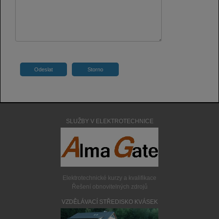
Alternative:
SLUŽBY V ELEKTROTECHNICE
Elektrotechnické kurzy a kvalifikace
Řešení obnovitelných zdrojů
VZDĚLÁVACÍ STŘEDISKO KVÁSEK