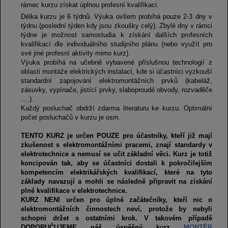
rámec kurzu získat úplnou profesní kvalifikaci.
Délka kurzu je 6 týdnů. Výuka ovšem probíhá pouze 2-3 dny v
týdnu (poslední týden kdy jsou zkoušky celý). Zbylé dny v rámci
týdne je možnost samostudia k získání dalších profesních
kvalifikací dle individuálního studijního plánu (nebo využít pro
své jiné profesní aktivity mimo kurz).
Výuka probíhá na učebně vybavené příslušnou technologií z
oblasti montáže elektrických instalací, kde si účastníci vyzkouší
standardní zapojování elektromontážních prvků (kabeláž,
zásuvky, vypínače, jistící prvky, slaboproudé obvody, rozvaděče
….).
Každý posluchač obdrží zdarma literaturu ke kurzu. Optimální
počet posluchačů v kurzu je osm.
TENTO KURZ je určen POUZE pro účastníky, kteří již mají
zkušenost s elektromontážními pracemi, znají standardy v
elektrotechnice a nemusí se učit základní věci. Kurz je totiž
koncipován tak, aby se účastníci dostali k pokročilejším
kompetencím elektrikářských kvalifikací, které na tyto
základy navazují a mohli se následně připravit na získání
plné kvalifikace v elektrotechnice.
KURZ NENI určen pro úplné začátečníky, kteří nic o
elektromontážních činnostech neví, protože by nebyli
schopni držet s ostatními krok. V takovém případě
DOPORUČUJEME náš úspěšný kurz
MONTÉR