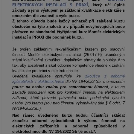
ELEKTRICKÝCH INSTALACÍ S PRAXÍ
, který učí úplné
základy a jeho výstupem je základní kvalifikace elektrikáře s
omezením dle znalostí a výše praxe.
Z tohoto důvodu bude každý uchazeč při zahájení kurzu
otestován na tyto znalosti a v případě nevyhovujících bude
přeřazen na standardní čtyřtýdenní kurz Montér elektrických
instalací s PRAXÍ dle podmínek kurzu.
Je tvořen základním rekvalifikačním kurzem pro pracovní
činnost Montér elektrických instalací (26-017-H) ukončeným
státní kvalifikační zkouškou, doplněným tématy do hloubky. A to
tak, aby absolvent získal odborné kompetence vhodné k získání
kvalifikace pro práci v elektrotechnice.
Uvedená kvalifikace opravňuje ke
zkoušce z odborné
způsobilosti v elektrotechnice
dle NV 194/2022 Sb. s omezením
pouze na osobu znalou pro samostatnou činnost
, a to na
základě posouzení rizik pro konkrétní činnosti na elektrickém
zařízení, které provede právnická nebo podnikající fyzická
osoba, pro kterou jsou tyto činnosti vykonávány (dle § 6 odst. 7
NV194/2022Sb.).
Nad rámec uvedeného kurzu budou účastníci skládat
zkoušku odborné způsobilosti k výkonu činností na
elektrických zařízeních a odborné způsobilosti v
elektrotechnice dle NV 194/2022 Sb §6 odst.7.