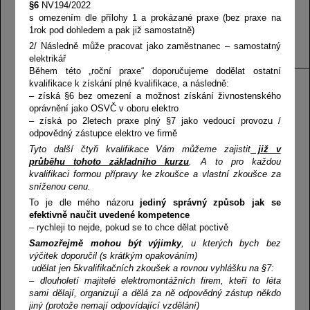
osnovy) včetně volných dnů vždy zasíláme před zahájením kurzu.
§6
NV194/2022
Kurz vyučuje tým zkušených lektorů:
Ing. Jiří Šrámek, Ing.
s omezením dle přílohy 1 a prokázané praxe (bez praxe na
Marek Laurenčík, MBA., Miroslav Pařízek, Miloš Slavík, Ing. Oldřich
1rok pod dohledem a pak již samostatně)
Bartůněk a další odborníci k některým dílčím tématům kurzu.
2/ Následně může pracovat jako zaměstnanec – samostatný
elektrikář
__________________________________________________________
Během této „roční praxe“ doporučujeme dodělat ostatní
Uvedená kvalifikace je jedna z pěti dílčích kvalifikací. Po
kvalifikace k získání plné kvalifikace, a následně:
získání všech pěti kvalifikací obdrží účastník tzv.
plnou
– získá §6 bez omezení a možnost získání živnostenského
kvalifikaci pro práci v elektrotechnice
a může složit
oprávnění jako OSVČ v oboru elektro
příslušnou
zkoušku dle NV 194/2022 Sb
.
– získá po 2letech praxe plný §7 jako vedoucí provozu /
Dílčí kvalifikace, které dávají plnou kvalifikaci pro práce v
odpovědný zástupce elektro ve firmě
elektrotechnice:
Tyto další čtyři kvalifikace Vám můžeme zajistit
již v
průběhu tohoto základního kurzu
Montér hromosvodů
. A to pro každou
kvalifikaci formou přípravy ke zkoušce a vlastní zkoušce za
Montér elektrických sítí
sníženou cenu.
Montér elektrických instalací
Montér elektrických rozvaděčů
To je dle mého názoru
jediný správný způsob jak se
Montér slaboproudých zařízení
efektivně naučit uvedené kompetence
– rychleji to nejde, pokud se to chce dělat poctivě
OBJEDNAT KURZ
Samozřejmě mohou být výjimky
, u kterých bych bez
Osnova ke stažení
výčitek doporučil (s krátkým opakováním)
OBJEDNAT KURZ HRAZENÝ ÚP
udělat jen 5kvalifikačních zkoušek a rovnou vyhlášku na §7:
– dlouholetí majitelé elektromontážních firem, kteří to léta
Osnova
44 900 Kč bez DPH (0%)
Cena
sami dělají, organizují a dělá za ně odpovědný zástup někdo
jiný (protože nemají odpovídající vzdělání)
Při platbě předem cena 41900,- Kč
Délka trvání