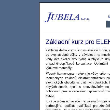
Ú
Základní kurz pro EL
Základní délka kurzu je osm školicích dnů,
do dvojnásobné délky v závislosti na množs
vždy dva školicí dny týdně a zbylé tři dn
případně doplňkové konzultace. Optimální
výukové materiály.
Přesný harmonogram výuky je vždy určen p
teoretických základů elektromontážních p
elektrických obvodů na cvičných deskách. 
zbylých dnech, spolu s procvičováním na 
dohodnout praxi u vzdělávací společnosti, 
kurzu.
Kurz je určen uchazečům a zájemcům práce v 
potřebují si dodělat kvalifikaci pro získ