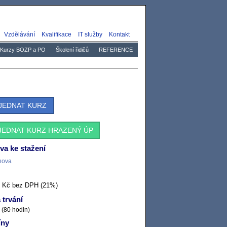
Vzdělávání
Kvalifikace
IT služby
Kontakt
Kurzy BOZP a PO
Školení řidičů
REFERENCE
JEDNAT KURZ
JEDNAT KURZ HRAZENÝ ÚP
a ke stažení
nova
0 Kč bez DPH (21%)
 trvání
 (80 hodin)
íny