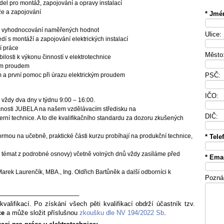
el pro montáž, zapojování a opravy instalací
áže a zapojování
* Jmé
trů, vyhodnocování naměřených hodnot
Ulice:
 s montáží a zapojování elektrických instalací
í práce
Město
osti k výkonu činností v elektrotechnice
kým proudem
 a první pomoc při úrazu elektrickým proudem
PSČ:
IČO:
u vždy dva dny v týdnu 9:00 – 16:00.
čnosti JUBELA na našem vzdělávacím středisku na
DIČ:
xterní technice. A to dle kvalifikačního standardu za dozoru zkušených
rmou na učebně, praktické části kurzu probíhají na produkční technice,
* Tele
témat z podrobné osnovy) včetně volných dnů vždy zasíláme před
* Emai
Marek Laurenčík, MBA., Ing. Oldřich Bartůněk a další odborníci k
Pozná
_______________________
kvalifikací. Po získání všech pěti kvalifikací obdrží účastník tzv.
ice
a může složit příslušnou
zkoušku dle NV 194/2022 Sb
.