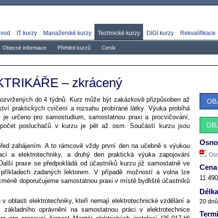
vod
IT kurzy
Manažerské kurzy
Technické kurzy
DIGI kurzy
Rekvalifikace
Obecné informace
Přehled kurzů
Ceník
EKTRIKÁŘE – zkrácený
 rozvržených do 4 týdnů. Kurz může být zakázkově přizpůsoben až
OB
tví praktických cvičení a rozsahu probírané látky. Výuka probíhá
y je určeno pro samostudium, samostatnou praxi a procvičování,
OB
 počet posluchačů v kurzu je pět až osm. Součástí kurzu jsou
Osnov
řed zahájením. A to rámcově vždy první den na učebně s výukou
rací a elektrotechniky, a druhý den praktická výuka zapojování
Os
Další praxe se předpokládá od účastníků kurzu již samostatně ve
Cena
příkladech zadaných lektorem. V případě možností a volna lze
11 49
nicméně doporučujeme samostatnou praxi v místě bydliště účastníků
Délka
oblasti elektrotechniky, kteří nemají elektrotechnické vzdělání a
20 dnů
ání základního oprávnění na samostatnou práci v elektrotechnice
Term