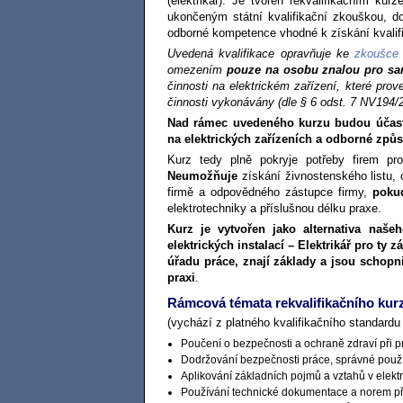
(elektrikář). Je tvořen rekvalifikačním kur
ukončeným státní kvalifikační zkouškou, do
odborné kompetence vhodné k získání kvalifik
Uvedená kvalifikace opravňuje ke
zkoušce 
omezením
pouze na osobu znalou pro sa
činnosti na elektrickém zařízení, které prov
činnosti vykonávány (dle § 6 odst. 7 NV194/
Nad rámec uvedeného kurzu budou účastn
na elektrických zařízeních a odborné způso
Kurz tedy plně pokryje potřeby firem pro
Neumožňuje
získání živnostenského listu, 
firmě a odpovědného zástupce firmy,
poku
elektrotechniky a příslušnou délku praxe.
Kurz je vytvořen jako alternativa naše
elektrických instalací – Elektrikář pro ty 
úřadu práce, znají základy a jsou schopni
praxi
.
Rámcová témata rekvalifikačního ku
(vychází z platného kvalifikačního standardu 
Poučení o bezpečnosti a ochraně zdraví při p
Dodržování bezpečnosti práce, správné použ
Aplikování základních pojmů a vztahů v elekt
Používání technické dokumentace a norem při