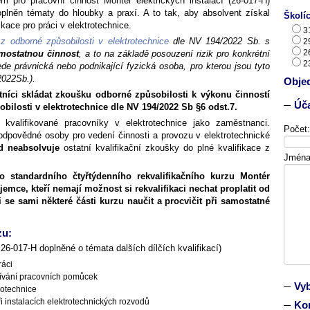
zem pro pracovní činnost Montér elektrických instalací (26-017-H)
plněn tématy do hloubky a praxí. A to tak, aby absolvent získal
Školíc
ace pro práci v elektrotechnice.
3
z odborné způsobilosti v elektrotechnice
dle NV 194/2022 Sb. s
2
2
mostatnou činnost
, a to na základě posouzení rizik pro konkrétní
2
ede právnická nebo podnikající fyzická osoba, pro kterou jsou tyto
2022Sb.).
Obje
íci skládat zkoušku odborné způsobilosti k výkonu činností
Úča
bilosti v elektrotechnice dle NV 194/2022 Sb §6 odst.7.
 kvalifikované pracovníky v elektrotechnice jako zaměstnanci.
Počet:
odpovědné osoby pro vedení činnosti a provozu v elektrotechnické
d neabsolvuje
ostatní kvalifikační zkoušky do plné kvalifikace z
Jména
ho standardního čtyřtýdenního rekvalifikačního kurzu Montér
zájemce, kteří nemají možnost si rekvalifikaci nechat proplatit od
 se sami některé části kurzu naučit a procvičit při samostatné
rzu:
26-017-H doplněné o témata dalších dílčích kvalifikací)
ráci
ívání pracovních pomůcek
Vyb
rotechnice
 instalacích elektrotechnických rozvodů
Kon