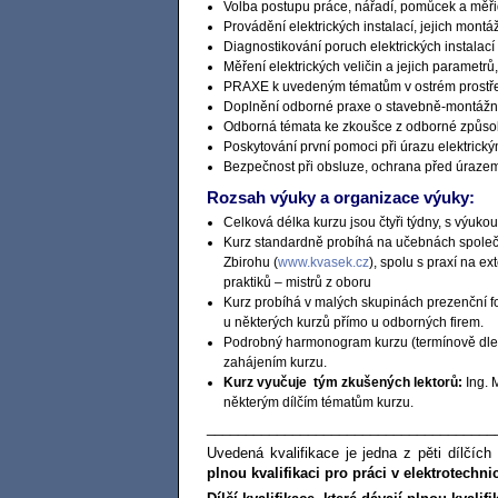
Volba postupu práce, nářadí, pomůcek a měřid
Provádění elektrických instalací, jejich mont
Diagnostikování poruch elektrických instalací
Měření elektrických veličin a jejich parame
PRAXE k uvedeným tématům v ostrém prostředí
Doplnění odborné praxe o stavebně-montážn
Odborná témata ke zkoušce z odborné způsobil
Poskytování první pomoci při úrazu elektric
Bezpečnost při obsluze, ochrana před úrazem
Rozsah výuky a organizace výuky:
Celková délka kurzu jsou čtyři týdny, s výuko
Kurz standardně probíhá na učebnách spole
Zbirohu (
www.kvasek.cz
), spolu s praxí na e
praktiků – mistrů z oboru
Kurz probíhá v malých skupinách prezenční fo
u některých kurzů přímo u odborných firem.
Podrobný harmonogram kurzu (termínově dle 
zahájením kurzu.
Kurz vyučuje tým zkušených lektorů:
Ing. 
některým dílčím tématům kurzu.
_____________________________________
Uvedená kvalifikace je jedna z pěti dílčích 
plnou kvalifikaci pro práci v elektrotechn