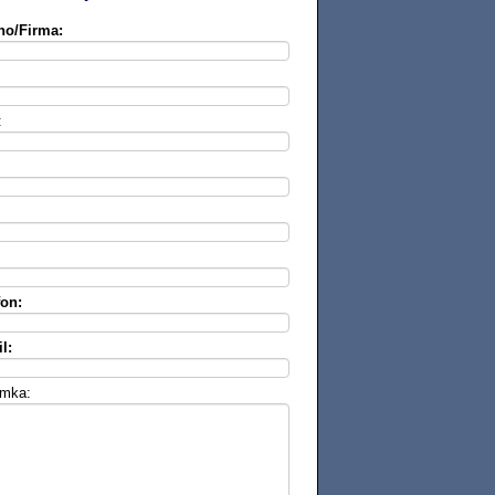
no/Firma:
:
fon:
l:
mka: