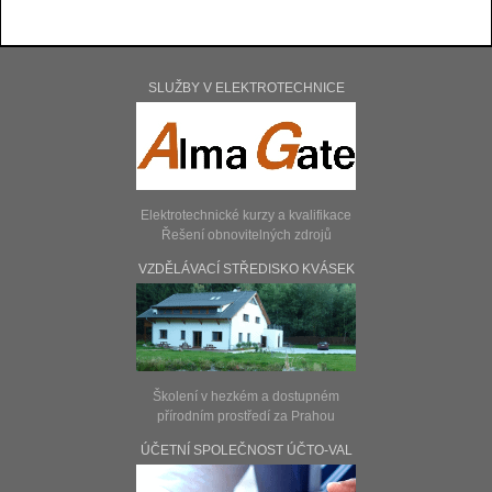
SLUŽBY V ELEKTROTECHNICE
Elektrotechnické kurzy a kvalifikace
Řešení obnovitelných zdrojů
VZDĚLÁVACÍ STŘEDISKO KVÁSEK
Školení v hezkém a dostupném
přírodním prostředí za Prahou
ÚČETNÍ SPOLEČNOST ÚČTO-VAL