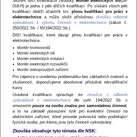
Složení dílčí kvalifikační zkoušky
Montér elektrických sítí
(26-
018-H) je jedna z pěti dílčích kvalifikací. Po získání všech pěti
kvalifikací obdrží účastník tzv.
plnou kvalifikaci pro práci v
elektrotechnice
a může složit příslušnou
zkoušku odborné
způsobilosti k výkonu činností v elektrotechnice
(zákon č.
250/2021 Sb. / NV194/2022 Sb.).
Dílčí kvalifikace, které dávají plnou kvalifikaci pro práce v
elektrotechnice:
Montér hromosvodů
Montér elektrických sítí
Montér elektrických instalací
Montér elektrických rozvaděčů
Montér slaboproudých zařízení
Pro zájemce o uvedenou problematiku bez základních znalostí a
zkušeností, doporučujeme absolvovat příslušné rekvalifikační
kurzy.
Uvedená kvalifikace opravňuje ke
zkoušce z odborné
způsobilosti v elektrotechnice
dle vyhl. 194/2022 Sb. s
omezením
pouze na osobu znalou pro samostatnou činnost
,
a to na základě posouzení rizik pro konkrétní činnosti na
elektrickém zařízení, které provede právnická nebo podnikající
fyzická osoba, pro kterou jsou tyto činnosti vykonávány
.
Zkouška obsahuje tyto témata dle NSK: