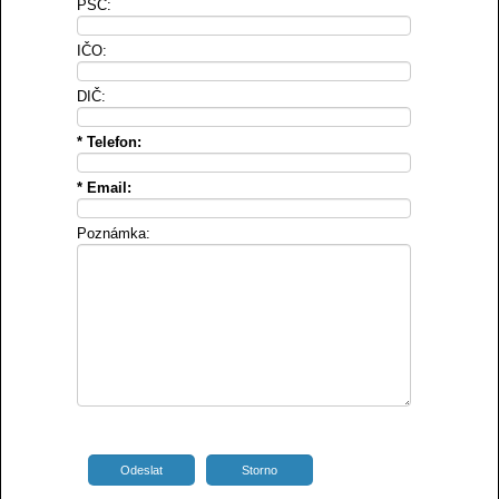
PSČ:
IČO:
DIČ:
* Telefon:
* Email:
Poznámka:
Alternative: