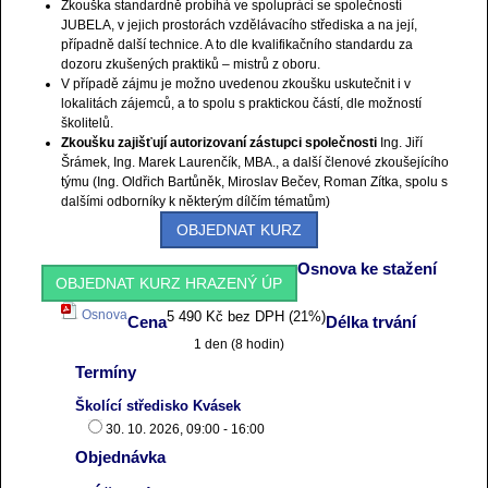
Zkouška standardně probíhá ve spolupráci se společností
JUBELA, v jejich prostorách vzdělávacího střediska a na její,
případně další technice. A to dle kvalifikačního standardu za
dozoru zkušených praktiků – mistrů z oboru.
V případě zájmu je možno uvedenou zkoušku uskutečnit i v
lokalitách zájemců, a to spolu s praktickou částí, dle možností
školitelů.
Zkoušku zajišťují autorizovaní zástupci společnosti
Ing. Jiří
Šrámek, Ing. Marek Laurenčík, MBA., a další členové zkoušejícího
týmu (Ing. Oldřich Bartůněk, Miroslav Bečev, Roman Zítka, spolu s
dalšími odborníky k některým dílčím tématům)
OBJEDNAT KURZ
Osnova ke stažení
OBJEDNAT KURZ HRAZENÝ ÚP
Osnova
5 490 Kč bez DPH (21%)
Cena
Délka trvání
1 den (8 hodin)
Termíny
Školící středisko Kvásek
30. 10. 2026, 09:00 - 16:00
Objednávka