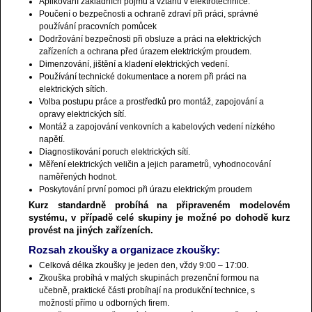
Aplikování základních pojmů a vztahů v elektrotechnice.
Poučení o bezpečnosti a ochraně zdraví při práci, správné
používání pracovních pomůcek
Dodržování bezpečnosti při obsluze a práci na elektrických
zařízeních a ochrana před úrazem elektrickým proudem.
Dimenzování, jištění a kladení elektrických vedení.
Používání technické dokumentace a norem při práci na
elektrických sítích.
Volba postupu práce a prostředků pro montáž, zapojování a
opravy elektrických sítí.
Montáž a zapojování venkovních a kabelových vedení nízkého
napětí.
Diagnostikování poruch elektrických sítí.
Měření elektrických veličin a jejich parametrů, vyhodnocování
naměřených hodnot.
Poskytování první pomoci při úrazu elektrickým proudem
Kurz standardně probíhá na připraveném modelovém
systému, v případě celé skupiny je možné po dohodě kurz
provést na jiných zařízeních.
Rozsah zkoušky a organizace zkoušky:
Celková délka zkoušky je jeden den, vždy 9:00 – 17:00.
Zkouška probíhá v malých skupinách prezenční formou na
učebně, praktické části probíhají na produkční technice, s
možností přímo u odborných firem.