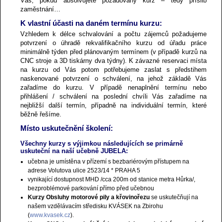
Vás, pokud absolvujete požadovaný kurz – tedy příslib
zaměstnání…
K vlastní účasti na daném termínu kurzu:
Vzhledem k délce schvalování a počtu zájemců požadujeme
potvrzení o úhradě rekvalifikačního kurzu od úřadu práce
minimálně týden před plánovaným termínem (v případě kurzů na
CNC stroje a 3D tiskárny dva týdny). K závazné reservaci místa
na kurzu od Vás potom potřebujeme zaslat s předstihem
naskenované potvrzení o schválení, na jehož základě Vás
zařadíme do kurzu. V případě nenaplnění termínu nebo
přihlášení / schválení na poslední chvíli Vás zařadíme na
nejbližší další termín, případně na individuální termín, které
běžně řešíme.
Místo uskutečnění školení:
Všechny kurzy s výjimkou následujících se primárně
uskuteční na naší učebně JUBELA:
učebna je umístěna v přízemí s bezbariérovým přístupem na
adrese Volutova ulice 2523/14 * PRAHA 5
vynikající dostupnost MHD /cca 200m od stanice metra Hůrka/,
bezproblémové parkování přímo před učebnou
Kurzy Obsluhy motorové pily a křovinořezu
se uskutečňují na
našem vzdělávacím středisku KVÁSEK na Zbirohu
(
www.kvasek.cz
).