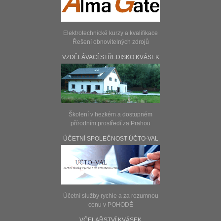
33 900 Kč
Pracovník grafického studia
01. 09. - 11. 09. 2026 od 09:00 do 16:00
Elektrotechnické kurzy a kvalifikace
25 900 Kč
Tvorba www stránek s doplněním o
Řešení obnovitelných zdrojů
WordPress a nástroje umělé
inteligence
VZDĚLÁVACÍ STŘEDISKO KVÁSEK
01. 09. - 18. 09. 2026 od 09:00 do 16:00
36 900 Kč
Programátor internetových aplikací s
doplněním o nástroje umělé
inteligence
Školení v hezkém a dostupném
01. 09. - 18. 09. 2026 od 09:00 do 16:00
přírodním prostředí za Prahou
44 900 Kč
Specialista AI - pro tvorbu webu a
programování
ÚČETNÍ SPOLEČNOST ÚČTO-VAL
01. 09. - 02. 10. 2026 od 09:00 do 16:00
44 900 Kč
Správce sítí pro malé a střední
organizace
01. 09. - 11. 09. 2026 od 09:00 do 16:00
Účetní služby rychle a za rozumnou
33 900 Kč
Pracovník pro obsluhu 3D tiskáren
cenu v POHODĚ
01. 09. - 02. 10. 2026 od 09:00 do 16:00
VČELAŘSTVÍ KVÁSEK