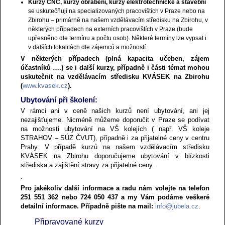
Kurzy CNC, kurzy obrábění, kurzy elektrotechnické a stavební
se uskutečňují na specializovaných pracovištích v Praze nebo na
Zbirohu – primárně na našem vzdělávacím středisku na Zbirohu, v
některých případech na externích pracovištích v Praze (bude
upřesněno dle termínu a počtu osob). Některé termíny lze vypsat i
v dalších lokalitách dle zájemců a možností.
V některých případech (plná kapacita učeben, zájem
účastníků ….) se i další kurzy, případně i části témat mohou
uskutečnit na vzdělávacím středisku KVÁSEK na Zbirohu
(
www.kvasek.cz
).
Ubytování při školení:
V rámci ani v ceně našich kurzů není ubytování, ani jej
nezajišťujeme. Nicméně můžeme doporučit v Praze se podívat
na možnosti ubytování na VŠ kolejích ( např. VŠ koleje
STRAHOV – SÚZ ČVUT), případně i za přijatelné ceny v centru
Prahy. V případě kurzů na našem vzdělávacím středisku
KVÁSEK na Zbirohu doporučujeme ubytování v blízkosti
střediska a zajištění stravy za přijatelné ceny.
.
Pro jakékoliv další informace a radu nám volejte na telefon
251 551 362 nebo 724 050 437 a my Vám podáme veškeré
detailní informace. Případně pište na mail:
info@jubela.cz
.
Připravované kurzy