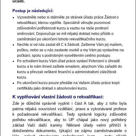
účasti.
Postup je následující:
Vyzvedněte nebo si stáhněte ze stránek úřadu práce Žádost o
rekvalifikaci, kterou vyplňte. Speciálně věnujte pozornost
zdůvodnění potřebnosti kurzu a vazbu na Vaše profesní
směrování. Doporučuje se mít nějaký doklad nebo příslib o
zaměstnání po ukončení tohoto rekvalifikačního kurzu.
Nechte si od nás zaslat díl C k žádosti. Zašleme Vám jej mailem,
poštou, nebo se u nás zastavte osobě a my Vám jej vystavíme na
počkání, spolu s podrobným vysvětlením celého postupu
Po schválení kurzu Vám úřad práce vystaví Potvrzení o úhradě
kurzu a to nám ihned zašlete emailem, abychom Vás zařadili do
kurzu a převzali veškeré finanční a administrativní záležitosti
kurzu.
Po ukončení kurzu pouze předáte na Vašem úřadu práce kopii
certifikátu jako doklad o absolvování kurzu.
K vyplňování vlastní žádosti o rekvalifikaci:
Zde je důležité správně vyplnit i část A tak, aby z toho byla
patrna nějaká souvislost vzdělání, praxe a vykonávané profese
k požadované rekvalifikaci. Tedy správně logicky zdůvodnit
potřebu rekvalifikace, aby to UP chápal jako nový potřebný
základ Vaší další kariéry. Některé úřady velmi přihlíží k
doloženému dokumentu, týkající se zájmu zaměstnavatele o