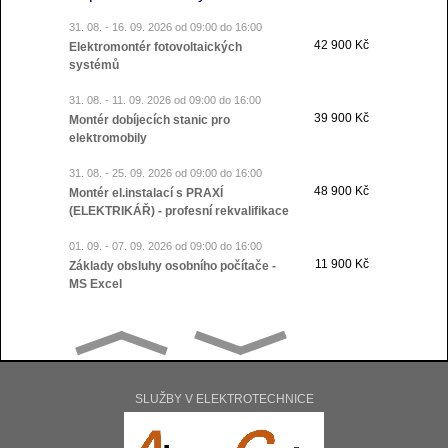
31. 08. - 16. 09. 2026 od 09:00 do 16:00
42 900 Kč
Elektromontér fotovoltaických
systémů
31. 08. - 11. 09. 2026 od 09:00 do 16:00
39 900 Kč
Montér dobíjecích stanic pro
elektromobily
31. 08. - 25. 09. 2026 od 09:00 do 16:00
48 900 Kč
Montér el.instalací s PRAXÍ
(ELEKTRIKÁŘ) - profesní rekvalifikace
01. 09. - 07. 09. 2026 od 09:00 do 16:00
11 900 Kč
Základy obsluhy osobního počítače -
MS Excel
01. 09. - 11. 09. 2026 od 09:00 do 16:00
19 900 Kč
Obsluha osobního počítače: Excel
a PowerPoint
01. 09. - 25. 09. 2026 od 09:00 do 16:00
SLUŽBY V ELEKTROTECHNICE
42 900 Kč
Programátor - C#
01. 09. - 11. 09. 2026 od 09:00 do 16:00